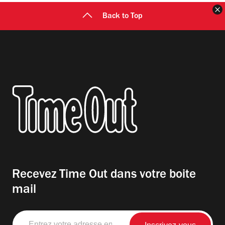
F
Back to Top
Recevez Time Out dans votre boite
mail
Entrez