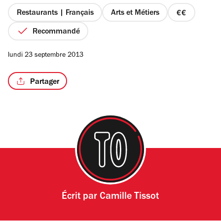
5
étoiles
Restaurants | Français
Arts et Métiers
prix
2
Recommandé
sur
4
lundi 23 septembre 2013
Partager
Écrit par
Camille Tissot