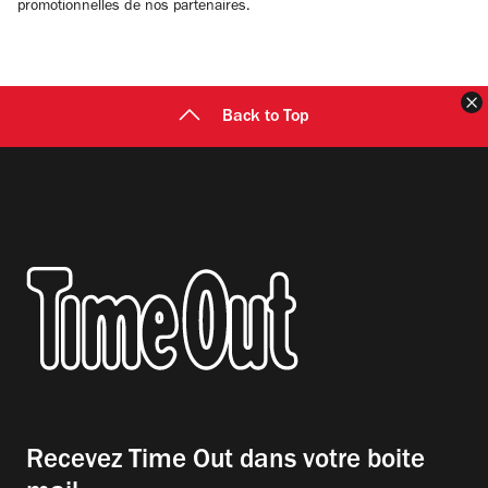
promotionnelles de nos partenaires.
F
Back to Top
Recevez Time Out dans votre boite