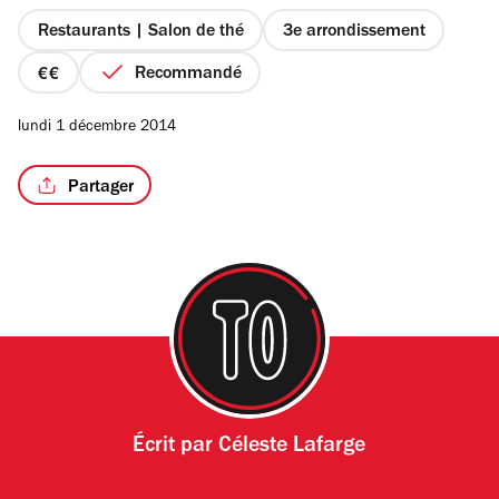
5
étoiles
Restaurants | Salon de thé
3e arrondissement
Recommandé
prix
2
/9
lundi 1 décembre 2014
sur
4
Partager
Écrit par
Céleste Lafarge