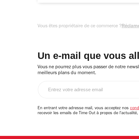
Vous êtes propriétaire de ce commerce ?
Réclame
Un e-mail que vous al
Vous ne pourrez plus vous passer de notre newsle
meilleurs plans du moment.
Entrez
votre
adresse
email
En entrant votre adresse mail, vous acceptez nos
condi
recevoir les emails de Time Out à propos de l'actualité,