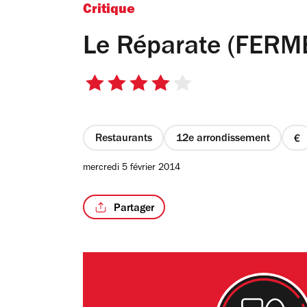
Critique
Le Réparate (FERM
4
sur
5
étoiles
Restaurants
12e arrondissement
pr
1
mercredi 5 février 2014
su
4
Partager