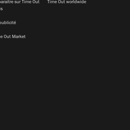
araitre sur Time Out
Time Out worldwide
is
publicité
e Out Market