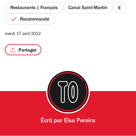
5
étoiles
Restaurants | Français
Canal Saint-Martin
prix
1
Recommandé
sur
4
mardi 17 avril 2012
Partager
Écrit par
Elsa Pereira