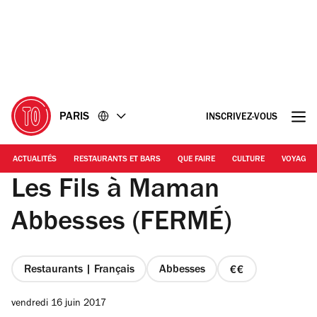
Accéder
Accéder
au
au
contenu
pied
de
page
PARIS
INSCRIVEZ-VOUS
ACTUALITÉS
RESTAURANTS ET BARS
QUE FAIRE
CULTURE
VOYAGE
Les Fils à Maman
Abbesses (FERMÉ)
Restaurants | Français
Abbesses
prix
2
vendredi 16 juin 2017
sur