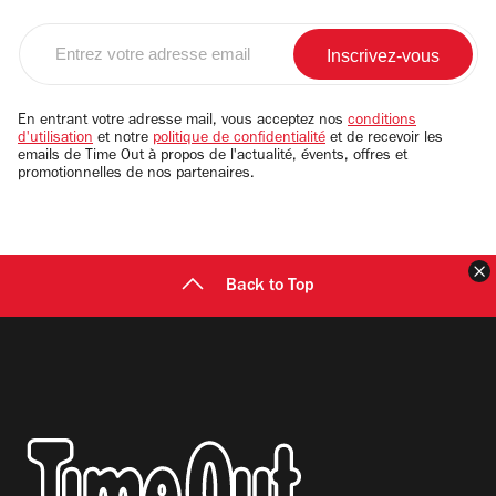
Entrez
votre
adresse
email
En entrant votre adresse mail, vous acceptez nos
conditions
d'utilisation
et notre
politique de confidentialité
et de recevoir les
emails de Time Out à propos de l'actualité, évents, offres et
promotionnelles de nos partenaires.
F
Back to Top