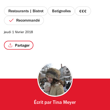
5
étoiles
Restaurants | Bistrot
Batignolles
prix
3
Recommandé
sur
4
jeudi 1 février 2018
Partager
Écrit par
Tina Meyer