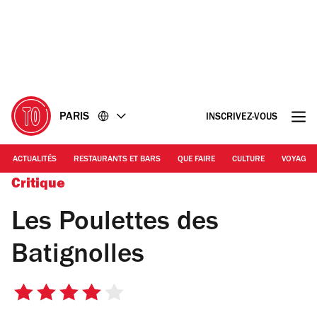
Accéder
Accéder
au
au
contenu
pied
de
page
PARIS
INSCRIVEZ-VOUS
ACTUALITÉS
RESTAURANTS ET BARS
QUE FAIRE
CULTURE
VOYAGE
Critique
Les Poulettes des
Batignolles
4
sur