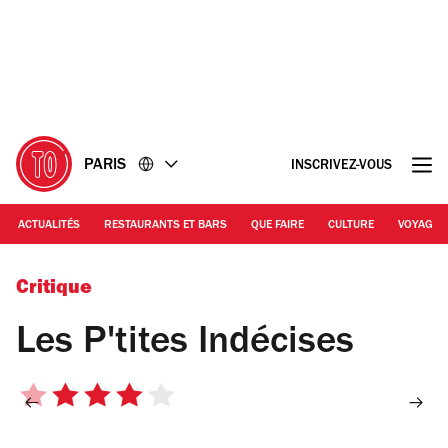
Accéder
Accéder
au
au
contenu
pied
de
page
PARIS
INSCRIVEZ-VOUS
ACTUALITÉS
RESTAURANTS ET BARS
QUE FAIRE
CULTURE
VOYAGE
Critique
Les P'tites Indécises
4
sur