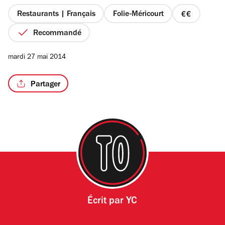
5
étoiles
Restaurants | Français
Folie-Méricourt
prix
2
Recommandé
sur
/7
4
mardi 27 mai 2014
Partager
Écrit par
YC