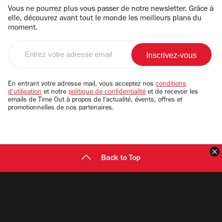
Vous ne pourrez plus vous passer de notre newsletter. Grâce à
elle, découvrez avant tout le monde les meilleurs plans du
moment.
Entrez
votre
adresse
email
En entrant votre adresse mail, vous acceptez nos
conditions
d'utilisation
et notre
politique de confidentialité
et de recevoir les
emails de Time Out à propos de l'actualité, évents, offres et
promotionnelles de nos partenaires.
F
Back to Top