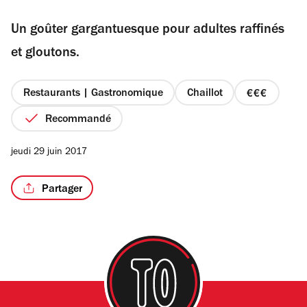
sur
Un goûter gargantuesque pour adultes raffinés
5
étoiles
et gloutons.
/4
Restaurants | Gastronomique
Chaillot
prix
3
Recommandé
sur
4
jeudi 29 juin 2017
Partager