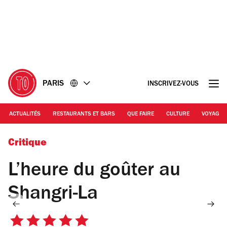
Accéder
Accéder
au
au
contenu
pied
de
page
PARIS
INSCRIVEZ-VOUS
ACTUALITÉS
RESTAURANTS ET BARS
QUE FAIRE
CULTURE
VOYAGE
© ZT
Critique
L’heure du goûter au
Shangri-La
5