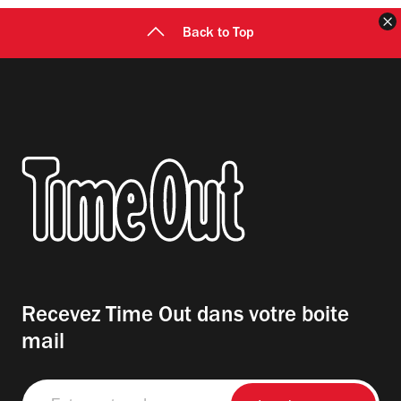
F
Back to Top
Recevez Time Out dans votre boite
mail
Entrez