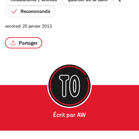
Restaurants | Chinois
Quartier de la Gare
prix
1
Recommandé
sur
4
vendredi 25 janvier 2013
Partager
Écrit par
AW