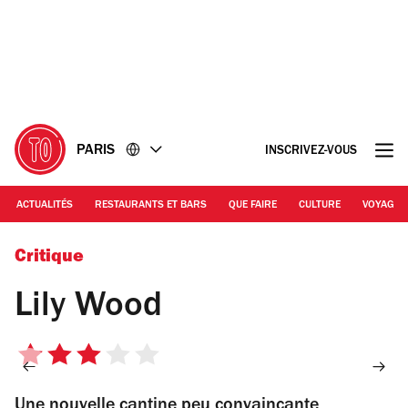
Accéder
Accéder
au
au
contenu
pied
de
page
PARIS
INSCRIVEZ-VOUS
ACTUALITÉS
RESTAURANTS ET BARS
QUE FAIRE
CULTURE
VOYAGE
© Lily Wood
Critique
Lily Wood
3
sur
Une nouvelle cantine peu convaincante
5