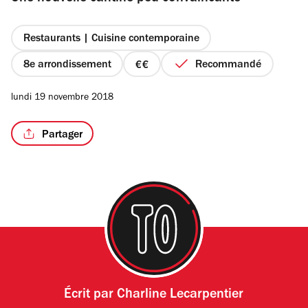
étoiles
Restaurants | Cuisine contemporaine
8e arrondissement
Recommandé
prix
/3
2
lundi 19 novembre 2018
sur
4
Partager
Écrit par
Charline Lecarpentier