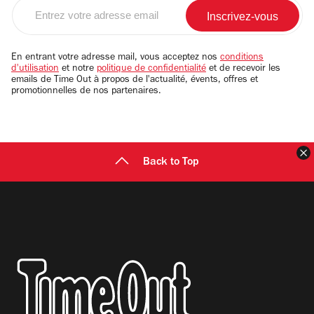
Entrez
votre
adresse
email
En entrant votre adresse mail, vous acceptez nos
conditions
d'utilisation
et notre
politique de confidentialité
et de recevoir les
emails de Time Out à propos de l'actualité, évents, offres et
promotionnelles de nos partenaires.
F
Back to Top