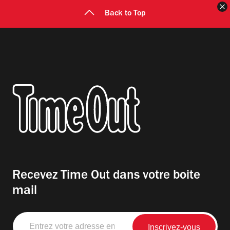
F
Back to Top
Recevez Time Out dans votre boite
mail
Entrez