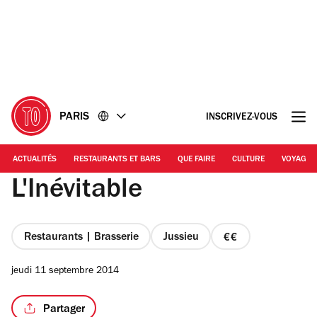
Accéder
Accéder
au
au
contenu
pied
de
page
PARIS
INSCRIVEZ-VOUS
ACTUALITÉS
RESTAURANTS ET BARS
QUE FAIRE
CULTURE
VOYAGE
L'Inévitable
Restaurants | Brasserie
Jussieu
prix
2
jeudi 11 septembre 2014
sur
4
Partager