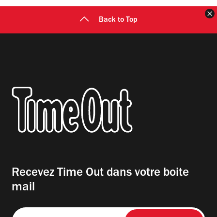
F
Back to Top
Recevez Time Out dans votre boite
mail
Entrez