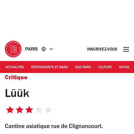
Accéder
Accéder
au
au
contenu
pied
de
page
PARIS
INSCRIVEZ-VOUS
ACTUALITÉS
RESTAURANTS ET BARS
QUE FAIRE
CULTURE
VOYAGE
Critique
Lüük
3
sur
Cantine asiatique rue de Clignancourt.
5
étoiles