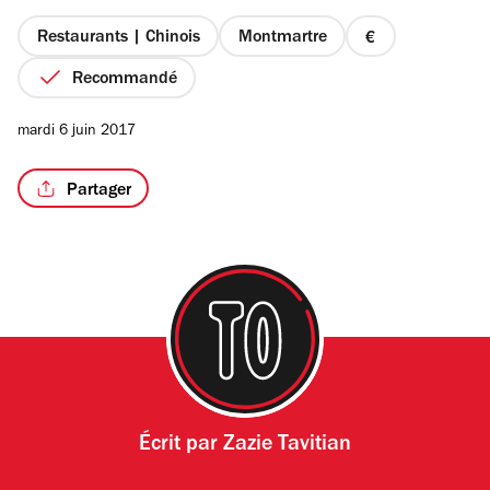
Restaurants | Chinois
Montmartre
prix
1
Recommandé
sur
4
mardi 6 juin 2017
Partager
Écrit par
Zazie Tavitian