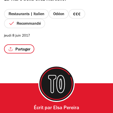
étoiles
Restaurants | Italien
Odéon
prix
3
Recommandé
/3
sur
4
jeudi 8 juin 2017
Partager
Écrit par
Elsa Pereira