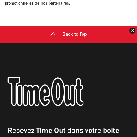
promotionnelles de nos partenaires.
F
Back to Top
Recevez Time Out dans votre boite