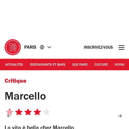
Accéder
Accéder
au
au
contenu
pied
de
page
PARIS
INSCRIVEZ-VOUS
ACTUALITÉS
RESTAURANTS ET BARS
QUE FAIRE
CULTURE
VOYAGE
© EP
Critique
Marcello
4
sur
La vita è bella chez Marcello.
5