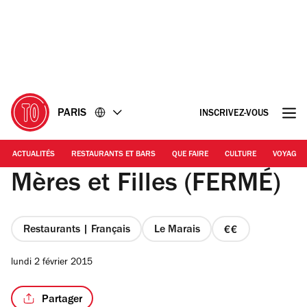
Accéder
Accéder
au
au
contenu
pied
de
page
PARIS
INSCRIVEZ-VOUS
ACTUALITÉS
RESTAURANTS ET BARS
QUE FAIRE
CULTURE
VOYAGE
Mères et Filles (FERMÉ)
Restaurants | Français
Le Marais
prix
2
lundi 2 février 2015
sur
4
Partager