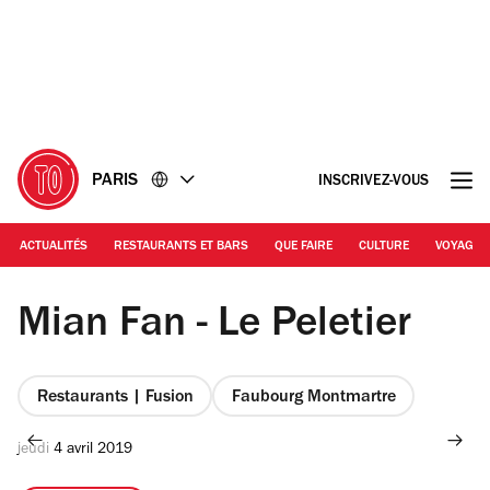
Accéder
Accéder
au
au
contenu
pied
de
page
PARIS
INSCRIVEZ-VOUS
ACTUALITÉS
RESTAURANTS ET BARS
QUE FAIRE
CULTURE
VOYAGE
Mian Fan - Le Peletier
Restaurants | Fusion
Faubourg Montmartre
jeudi 4 avril 2019