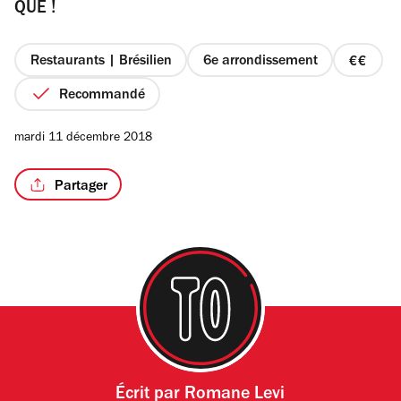
QUE !
Restaurants | Brésilien
6e arrondissement
prix
2
Recommandé
sur
4
mardi 11 décembre 2018
Partager
Écrit par
Romane Levi