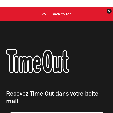
F
Back to Top
Recevez Time Out dans votre boite
mail