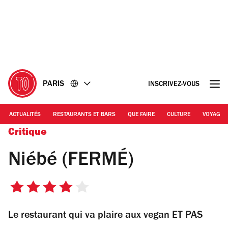
Accéder
Accéder
au
au
contenu
pied
de
page
PARIS
INSCRIVEZ-VOUS
ACTUALITÉS
RESTAURANTS ET BARS
QUE FAIRE
CULTURE
VOYAGE
Critique
Niébé (FERMÉ)
4
sur
Le restaurant qui va plaire aux vegan ET PAS
5
étoiles