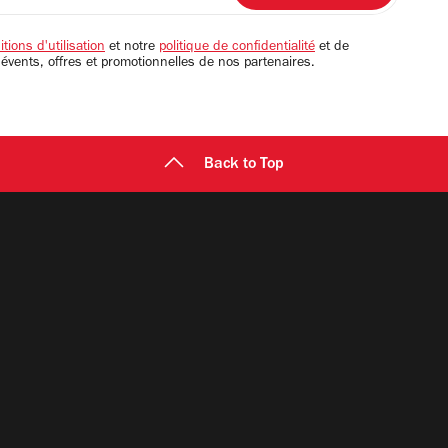
tions d'utilisation
et notre
politique de confidentialité
et de
 évents, offres et promotionnelles de nos partenaires.
Back to Top