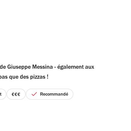
 de Giuseppe Messina - également aux
pas que des pizzas !
t
Recommandé
prix
3
sur
4