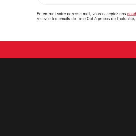
adresse
email
En entrant votre adresse mail, vous acceptez nos
condi
recevoir les emails de Time Out à propos de l'actualité,