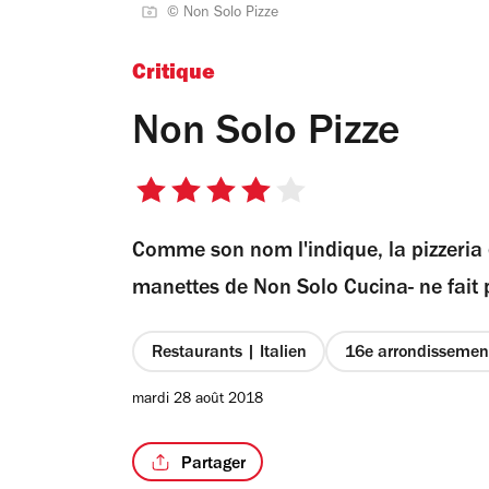
© Non Solo Pizze
Critique
Non Solo Pizze
4
sur
Comme son nom l'indique, la pizzeria
5
étoiles
manettes de Non Solo Cucina- ne fait 
Restaurants | Italien
16e arrondissemen
mardi 28 août 2018
Partager