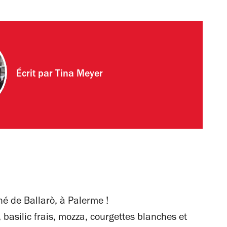
Écrit par
Tina Meyer
é de Ballarò, à Palerme !
 basilic frais, mozza, courgettes blanches et