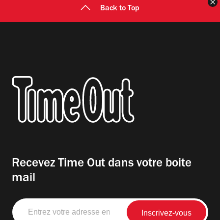
F
Back to Top
Recevez Time Out dans votre boite
mail
Entrez
votre