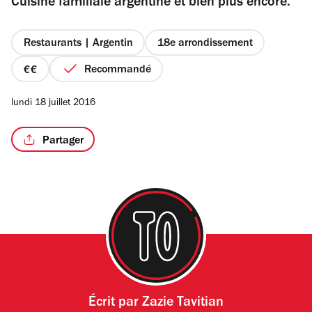
Cuisine familiale argentine et bien plus encore.
5
étoiles
Restaurants | Argentin
18e arrondissement
Recommandé
/2
prix
2
lundi 18 juillet 2016
sur
4
Partager
Écrit par
Zazie Tavitian