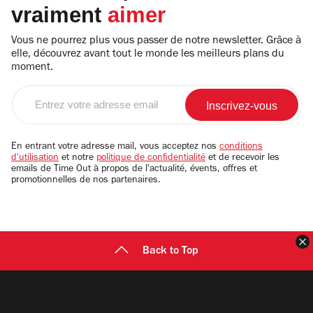
vraiment
aimer
Vous ne pourrez plus vous passer de notre newsletter. Grâce à
elle, découvrez avant tout le monde les meilleurs plans du
moment.
Entrez
votre
adresse
email
En entrant votre adresse mail, vous acceptez nos
conditions
d'utilisation
et notre
politique de confidentialité
et de recevoir les
emails de Time Out à propos de l'actualité, évents, offres et
promotionnelles de nos partenaires.
F
Back to Top