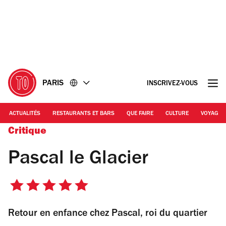
Accéder
Accéder
au
au
contenu
pied
de
page
PARIS
INSCRIVEZ-VOUS
ACTUALITÉS
RESTAURANTS ET BARS
QUE FAIRE
CULTURE
VOYAGE
Critique
Pascal le Glacier
5
sur
Retour en enfance chez Pascal, roi du quartier
5
étoiles