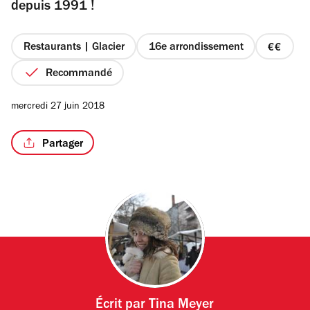
depuis 1991 !
Restaurants | Glacier
16e arrondissement
prix
2
Recommandé
sur
4
mercredi 27 juin 2018
Partager
Écrit par
Tina Meyer