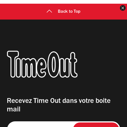
F
Back to Top
Recevez Time Out dans votre boite
mail
Entrez