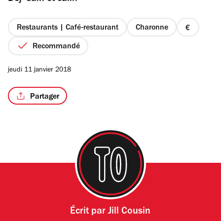
étoiles
Restaurants | Café-restaurant
Charonne
prix
1
Recommandé
/8
sur
4
jeudi 11 janvier 2018
Partager
Écrit par
Jill Cousin