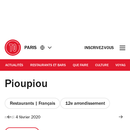
Accéder
Accéder
au
au
contenu
pied
de
page
PARIS
INSCRIVEZ-VOUS
ACTUALITÉS
RESTAURANTS ET BARS
QUE FAIRE
CULTURE
VOYAGE
Pioupiou
Restaurants | Français
12e arrondissement
mardi 4 février 2020