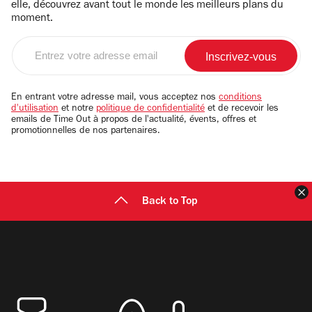
elle, découvrez avant tout le monde les meilleurs plans du
moment.
Entrez
votre
adresse
email
En entrant votre adresse mail, vous acceptez nos
conditions
d'utilisation
et notre
politique de confidentialité
et de recevoir les
emails de Time Out à propos de l'actualité, évents, offres et
promotionnelles de nos partenaires.
F
Back to Top