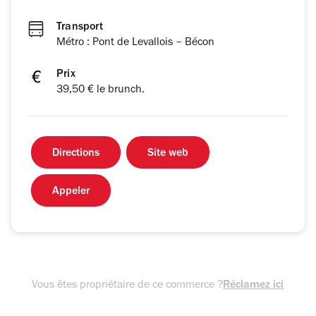
Transport
Métro : Pont de Levallois – Bécon
Prix
39,50 € le brunch.
Directions
Site web
Appeler
Vous êtes propriétaire de ce commerce ?
Réclamez ici