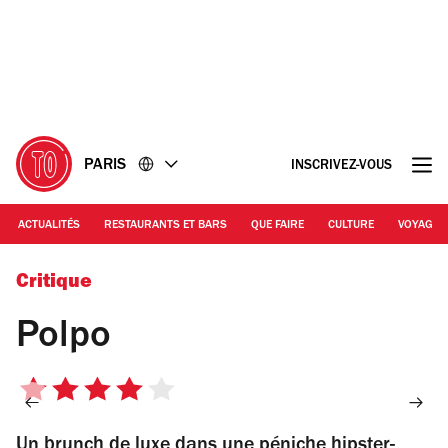
Accéder
Accéder
au
au
contenu
pied
de
page
PARIS
INSCRIVEZ-VOUS
ACTUALITÉS
RESTAURANTS ET BARS
QUE FAIRE
CULTURE
VOYAGE
© EP
Critique
Polpo
4
sur
Un brunch de luxe dans une péniche hipster-
5