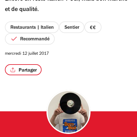
étoiles
et de qualité.
Restaurants | Italien
Sentier
prix
/5
2
Recommandé
sur
4
mercredi 12 juillet 2017
Partager