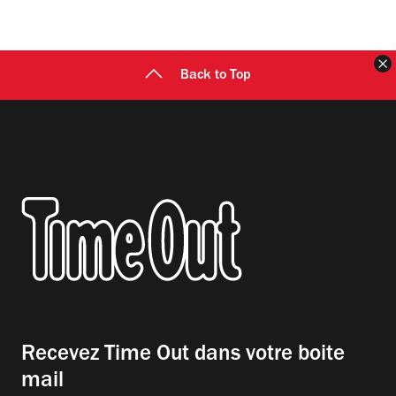
F
Back to Top
Recevez Time Out dans votre boite
mail