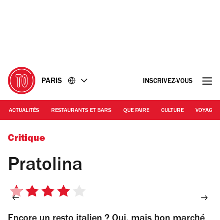
Accéder
Accéder
au
au
contenu
pied
de
page
PARIS
INSCRIVEZ-VOUS
ACTUALITÉS
RESTAURANTS ET BARS
QUE FAIRE
CULTURE
VOYAGE
© Nicolas Hecht
Critique
Pratolina
4
sur
Encore un resto italien ? Oui, mais bon marché
5