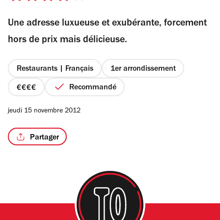
sur
Une adresse luxueuse et exubérante, forcement
5
étoiles
hors de prix mais délicieuse.
Restaurants | Français
1er arrondissement
Recommandé
prix
4
jeudi 15 novembre 2012
sur
4
Partager