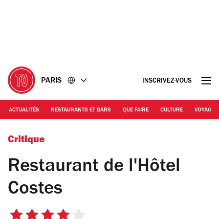
Accéder
Accéder
au
au
contenu
pied
de
page
PARIS
INSCRIVEZ-VOUS
ACTUALITÉS
RESTAURANTS ET BARS
QUE FAIRE
CULTURE
VOYAGE
Le Costes
Critique
Restaurant de l'Hôtel
Costes
4