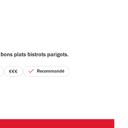
bons plats bistrots parigots.
Recommandé
prix
3
sur
4