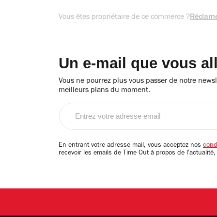
Vous êtes propriétaire de ce commerce ?
Réclame
Un e-mail que vous al
Vous ne pourrez plus vous passer de notre newsle
meilleurs plans du moment.
Entrez
votre
adresse
email
En entrant votre adresse mail, vous acceptez nos
condi
recevoir les emails de Time Out à propos de l'actualité,