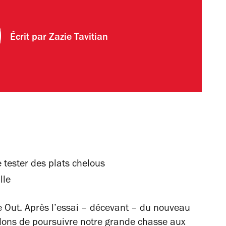
Écrit par
Zazie Tavitian
 tester des plats chelous
lle
 Out. Après l’essai – décevant – du nouveau
dons de poursuivre notre grande chasse aux