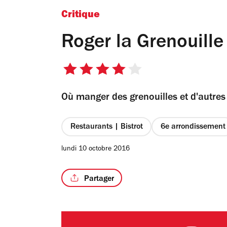
Critique
Roger la Grenouille
4
sur
Où manger des grenouilles et d'autres 
5
étoiles
Restaurants | Bistrot
6e arrondissement
lundi 10 octobre 2016
Partager