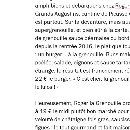
amphibiens et débarquons chez
Roger
Grands Augustins, cantine de Picasso et
est partout. Sur la devanture, mais au
supergrenouille, et bien sûr à la carte.
de grenouille sauce béarnaise ou borde
depuis la rentrée 2016, le plat que tou
: un burger… à la grenouille. Buns ma
poêlée, salade, oignons et sauce tartar
étrange, le résultat est franchement r
22 € le burger. « C’est cher, la grenoui
le kilos ! »
Heureusement, Roger la Grenouille pro
à 19 € le midi plutôt bon marché pour l
velouté de châtaigne fois gras, saucis
figues ; le tout gourmand et fait maiso