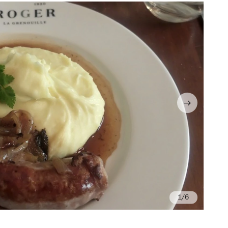
/6
Ro