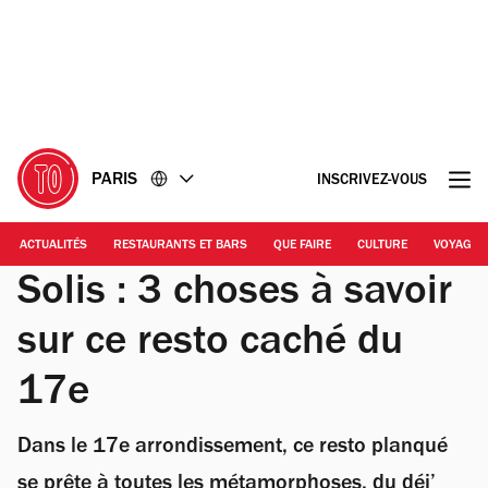
Accéder
Accéder
au
au
contenu
pied
de
page
PARIS
INSCRIVEZ-VOUS
ACTUALITÉS
RESTAURANTS ET BARS
QUE FAIRE
CULTURE
VOYAGE
Solis : 3 choses à savoir
sur ce resto caché du
17e
Dans le 17e arrondissement, ce resto planqué
se prête à toutes les métamorphoses, du déj’