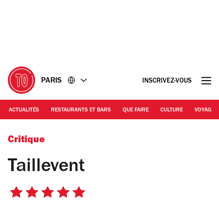
Accéder
Accéder
au
au
contenu
pied
de
page
PARIS
INSCRIVEZ-VOUS
ACTUALITÉS
RESTAURANTS ET BARS
QUE FAIRE
CULTURE
VOYAGE
Time Out | Taillevent
Critique
Taillevent
5
sur