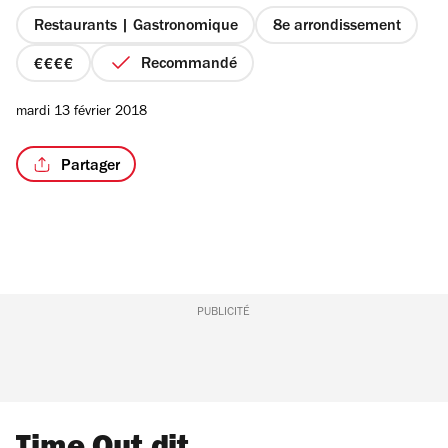
5
étoiles
Restaurants | Gastronomique
8e arrondissement
Recommandé
prix
4
mardi 13 février 2018
sur
4
Partager
PUBLICITÉ