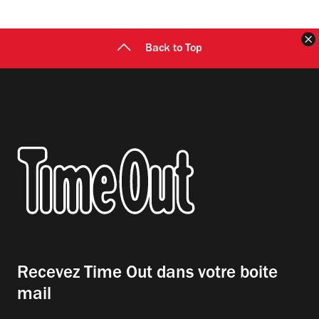
F
Back to Top
Recevez Time Out dans votre boite
mail