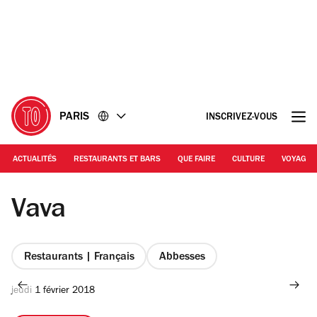
Accéder
Accéder
au
au
contenu
pied
de
page
PARIS
INSCRIVEZ-VOUS
ACTUALITÉS
RESTAURANTS ET BARS
QUE FAIRE
CULTURE
VOYAGE
Vava
Restaurants | Français
Abbesses
jeudi 1 février 2018