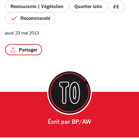
étoiles
Restaurants | Végétalien
Quartier latin
prix
2
Recommandé
sur
4
/7
jeudi 23 mai 2013
Partager
Écrit par
BP/AW