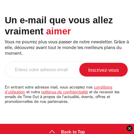
Un e-mail que vous allez
vraiment
aimer
Vous ne pourrez plus vous passer de notre newsletter. Grâce à
elle, découvrez avant tout le monde les meilleurs plans du
moment.
Entrez
votre
adresse
email
En entrant votre adresse mail, vous acceptez nos
conditions
d'utilisation
et notre
politique de confidentialité
et de recevoir les
emails de Time Out à propos de l'actualité, évents, offres et
promotionnelles de nos partenaires.
F
Back to Top