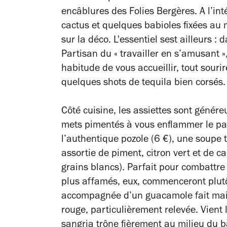
encâblures des Folies Bergères. A l’int
cactus et quelques babioles fixées au mu
sur la déco. L'essentiel sest ailleurs :
Partisan du « travailler en s’amusant »,
habitude de vous accueillir, tout souri
quelques shots de tequila bien corsés.
Côté cuisine, les assiettes sont génére
mets pimentés à vous enflammer le pal
l’authentique pozole (6 €), une soupe t
assortie de piment, citron vert et de c
grains blancs). Parfait pour combattre
plus affamés, eux, commenceront plutô
accompagnée d’un guacamole fait mais
rouge, particulièrement relevée. Vient
sangria trône fièrement au milieu du ba