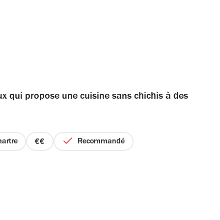
ux qui propose une cuisine sans chichis à des
artre
Recommandé
prix
2
sur
4