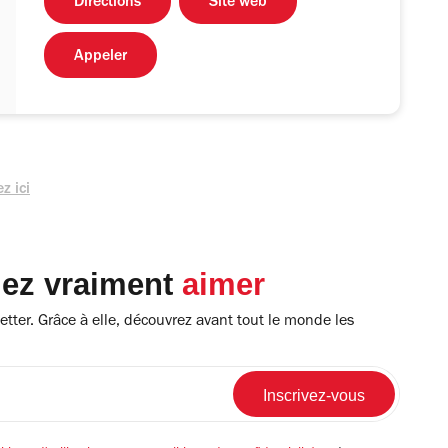
Directions
Site web
Appeler
z ici
lez vraiment
aimer
tter. Grâce à elle, découvrez avant tout le monde les