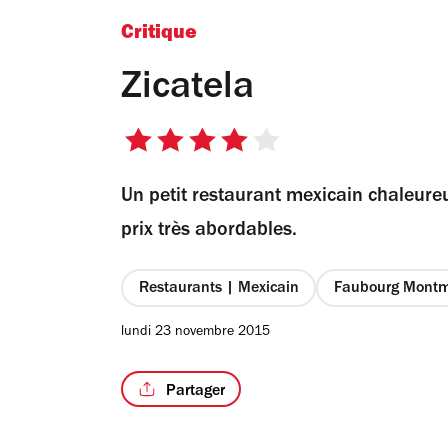
Critique
Zicatela
4
sur
Un petit restaurant mexicain chaleure
5
étoiles
prix très abordables.
Restaurants | Mexicain
Faubourg Montm
lundi 23 novembre 2015
Partager