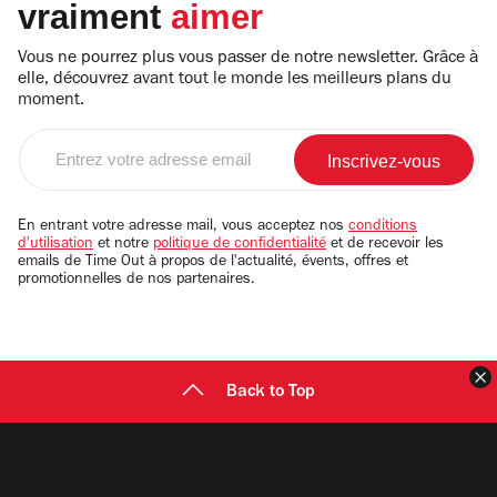
vraiment
aimer
Vous ne pourrez plus vous passer de notre newsletter. Grâce à
elle, découvrez avant tout le monde les meilleurs plans du
moment.
Entrez
votre
adresse
email
En entrant votre adresse mail, vous acceptez nos
conditions
d'utilisation
et notre
politique de confidentialité
et de recevoir les
emails de Time Out à propos de l'actualité, évents, offres et
promotionnelles de nos partenaires.
F
Back to Top