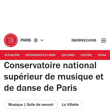
Accéder
Accéder
au
au
contenu
pied
de
page
PARIS
INSCRIVEZ-VOUS
ACTUALITÉS
RESTAURANTS ET BARS
QUE FAIRE
CULTURE
VOYAGE
Conservatoire national
supérieur de musique et
de danse de Paris
Musique | Salle de concert
La Villette