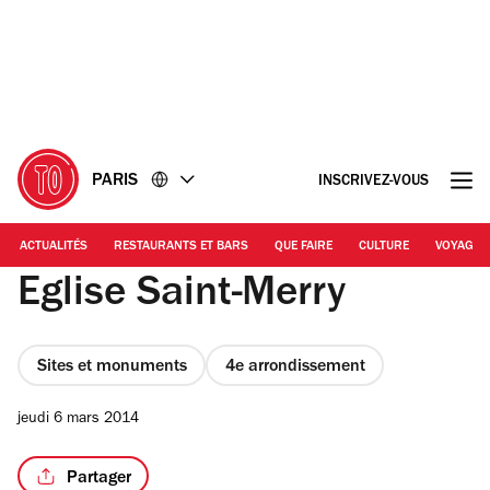
Accéder
Accéder
au
au
contenu
pied
de
page
PARIS
INSCRIVEZ-VOUS
ACTUALITÉS
RESTAURANTS ET BARS
QUE FAIRE
CULTURE
VOYAGE
Eglise Saint-Merry
Sites et monuments
4e arrondissement
jeudi 6 mars 2014
Partager