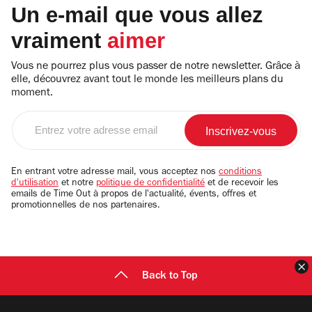
Un e-mail que vous allez
vraiment
aimer
Vous ne pourrez plus vous passer de notre newsletter. Grâce à
elle, découvrez avant tout le monde les meilleurs plans du
moment.
Entrez
votre
adresse
email
En entrant votre adresse mail, vous acceptez nos
conditions
d'utilisation
et notre
politique de confidentialité
et de recevoir les
emails de Time Out à propos de l'actualité, évents, offres et
promotionnelles de nos partenaires.
F
Back to Top