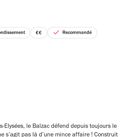
ondissement
Recommandé
prix
2
sur
4
-Elysées, le Balzac défend depuis toujours le
 ne s’agit pas là d’une mince affaire ! Construit