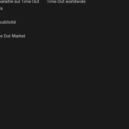
araitre sur Time Out
Time Out worldwide
is
publicité
e Out Market