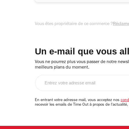
Vous êtes propriétaire de ce commerce ?
Réclame
Un e-mail que vous al
Vous ne pourrez plus vous passer de notre newsle
meilleurs plans du moment.
Entrez
votre
adresse
email
En entrant votre adresse mail, vous acceptez nos
condi
recevoir les emails de Time Out à propos de l'actualité,