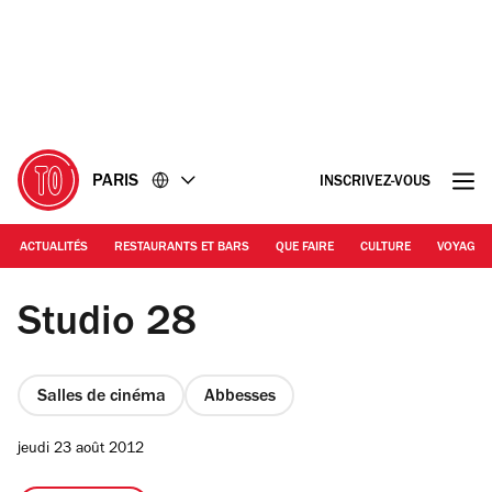
Accéder
Accéder
au
au
contenu
pied
de
page
PARIS
INSCRIVEZ-VOUS
ACTUALITÉS
RESTAURANTS ET BARS
QUE FAIRE
CULTURE
VOYAGE
Jessica Orchard | Studio 28
Studio 28
Salles de cinéma
Abbesses
jeudi 23 août 2012