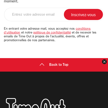
moment.
Entrez
votre
adresse
email
En entrant votre adresse mail, vous acceptez nos
conditions
d'utilisation
et notre
politique de confidentialité
et de recevoir les
emails de Time Out à propos de l'actualité, évents, offres et
promotionnelles de nos partenaires.
F
Back to Top