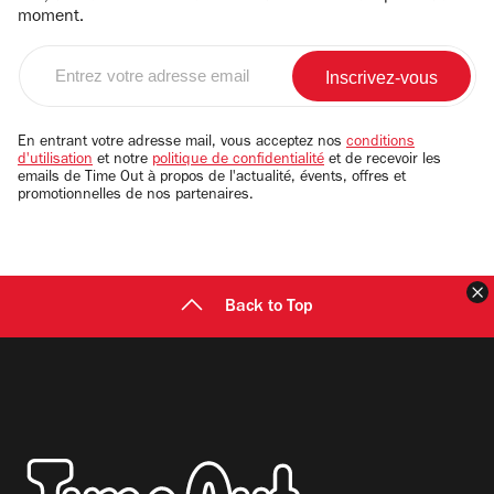
moment.
Entrez
votre
adresse
email
En entrant votre adresse mail, vous acceptez nos
conditions
d'utilisation
et notre
politique de confidentialité
et de recevoir les
emails de Time Out à propos de l'actualité, évents, offres et
promotionnelles de nos partenaires.
F
Back to Top