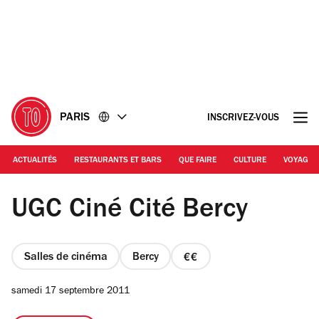
Accéder
Accéder
au
au
contenu
pied
de
page
PARIS
INSCRIVEZ-VOUS
ACTUALITÉS
RESTAURANTS ET BARS
QUE FAIRE
CULTURE
VOYAGE
Heloise Bergman / Time Out | UGC Cinecite
UGC Ciné Cité Bercy
Salles de cinéma
Bercy
prix
2
samedi 17 septembre 2011
sur
4