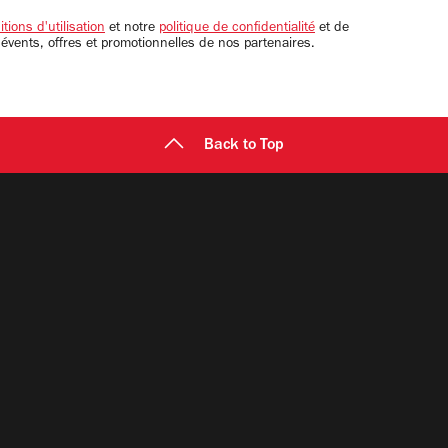
tions d'utilisation
et notre
politique de confidentialité
et de
 évents, offres et promotionnelles de nos partenaires.
Back to Top