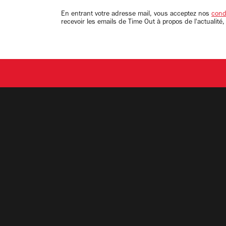
adresse
email
En entrant votre adresse mail, vous acceptez nos
condi
recevoir les emails de Time Out à propos de l'actualité,