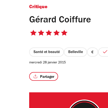
Critique
Gérard Coiffure
5
sur
5
étoiles
Santé et beauté
Belleville
prix
1
mercredi 28 janvier 2015
sur
4
Partager