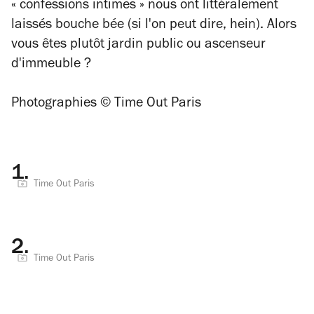
« confessions intimes » nous ont littéralement
laissés bouche bée (si l'on peut dire, hein). Alors
vous êtes plutôt jardin public ou ascenseur
d'immeuble ?
Photographies © Time Out Paris
1.
Time Out Paris
2.
Time Out Paris