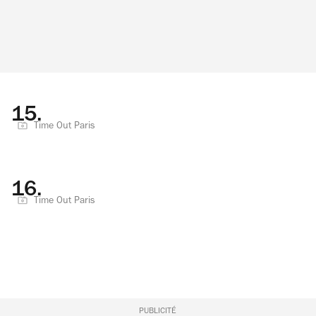
15.
Time Out Paris
16.
Time Out Paris
PUBLICITÉ