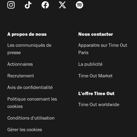
A propos de nous
Nous contacter
Les communiqués de
Apparaitre sur Time Out
presse
Paris
Actionnaires
La publicité
Recrutement
Time Out Market
Avis de confidentialité
L'offre Time Out
Politique concernant les
Time Out worldwide
cookies
Conditions d'utilisation
Gérer les cookies