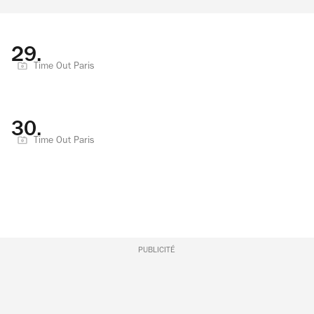
29.
Time Out Paris
30.
Time Out Paris
PUBLICITÉ