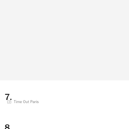
7.
Time Out Paris
8.