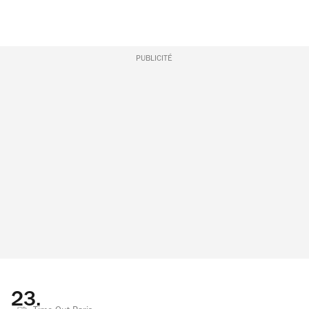
PUBLICITÉ
23.