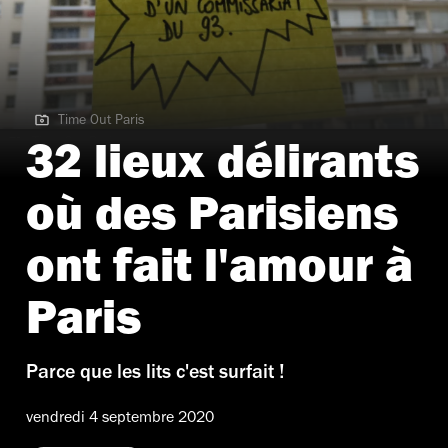
Time Out Paris
Time Out Paris
32 lieux délirants
où des Parisiens
ont fait l'amour à
Paris
Parce que les lits c'est surfait !
vendredi 4 septembre 2020