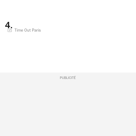
4.
Time Out Paris
PUBLICITÉ