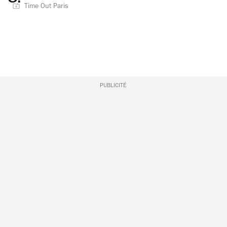
Time Out Paris
PUBLICITÉ