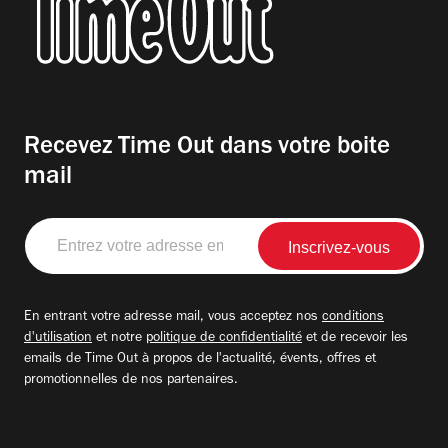
Recevez Time Out dans votre boite
mail
Entrez
votre
adresse
email
En entrant votre adresse mail, vous acceptez nos
conditions
d'utilisation
et notre
politique de confidentialité
et de recevoir les
emails de Time Out à propos de l'actualité, évents, offres et
promotionnelles de nos partenaires.