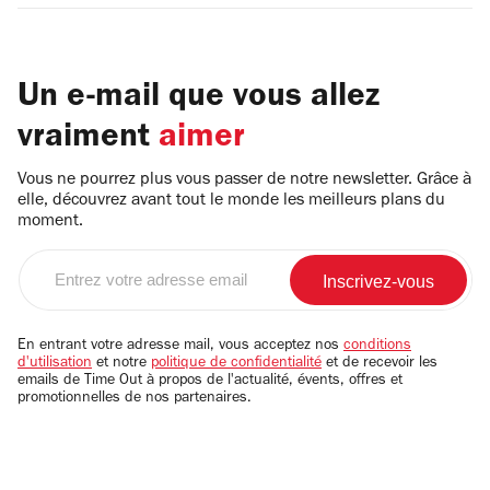
Un e-mail que vous allez
vraiment
aimer
Vous ne pourrez plus vous passer de notre newsletter. Grâce à
elle, découvrez avant tout le monde les meilleurs plans du
moment.
Entrez
votre
adresse
email
En entrant votre adresse mail, vous acceptez nos
conditions
d'utilisation
et notre
politique de confidentialité
et de recevoir les
emails de Time Out à propos de l'actualité, évents, offres et
promotionnelles de nos partenaires.