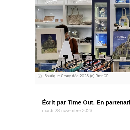
Boutique Orsay déc 2023 (c) RmnGP
Écrit par Time Out. En partena
mardi 28 novembre 2023