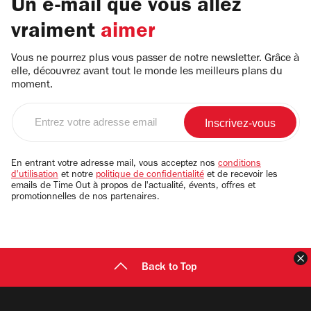
Un e-mail que vous allez
vraiment
aimer
Vous ne pourrez plus vous passer de notre newsletter. Grâce à
elle, découvrez avant tout le monde les meilleurs plans du
moment.
Entrez
votre
adresse
email
En entrant votre adresse mail, vous acceptez nos
conditions
d'utilisation
et notre
politique de confidentialité
et de recevoir les
emails de Time Out à propos de l'actualité, évents, offres et
promotionnelles de nos partenaires.
F
Back to Top