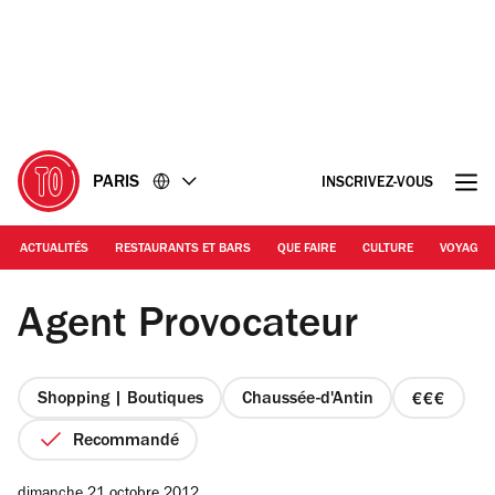
Accéder
Accéder
au
au
contenu
pied
de
page
PARIS
INSCRIVEZ-VOUS
ACTUALITÉS
RESTAURANTS ET BARS
QUE FAIRE
CULTURE
VOYAGE
DR
Agent Provocateur
Shopping | Boutiques
Chaussée-d'Antin
prix
3
Recommandé
sur
4