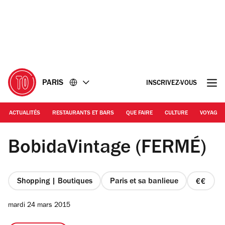
Accéder
Accéder
au
au
contenu
pied
de
page
PARIS
INSCRIVEZ-VOUS
ACTUALITÉS
RESTAURANTS ET BARS
QUE FAIRE
CULTURE
VOYAGE
© Jennifer Padjemi
BobidaVintage (FERMÉ)
Shopping | Boutiques
Paris et sa banlieue
prix
2
mardi 24 mars 2015
sur
4