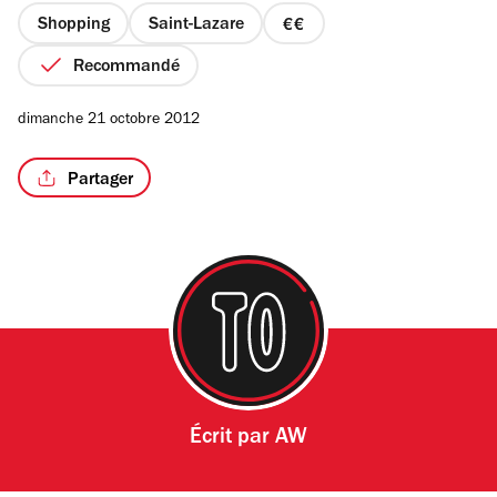
étoiles
Shopping
Saint-Lazare
prix
2
Recommandé
sur
4
/2
dimanche 21 octobre 2012
Partager
Écrit par
AW