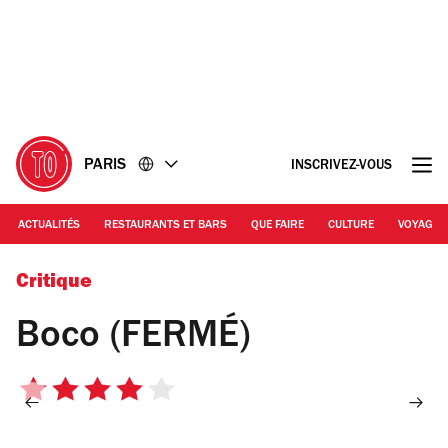
Accéder
Accéder
au
au
contenu
pied
de
page
PARIS
INSCRIVEZ-VOUS
ACTUALITÉS
RESTAURANTS ET BARS
QUE FAIRE
CULTURE
VOYAGE
© EP
Critique
Boco (FERMÉ)
4
sur
5