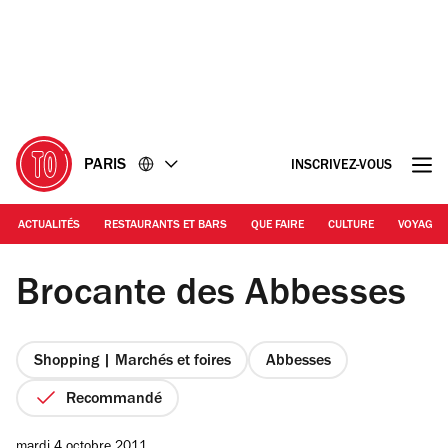
Accéder
Accéder
au
au
contenu
pied
de
page
PARIS
INSCRIVEZ-VOUS
ACTUALITÉS
RESTAURANTS ET BARS
QUE FAIRE
CULTURE
VOYAGE
Marché de Noël des Abbesses
Brocante des Abbesses
Shopping | Marchés et foires
Abbesses
Recommandé