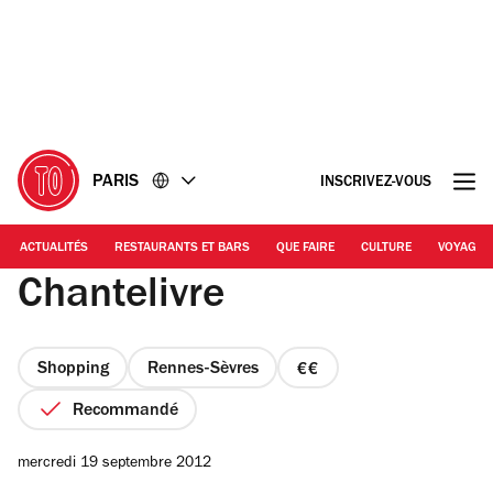
Accéder
Accéder
au
au
contenu
pied
de
page
PARIS
INSCRIVEZ-VOUS
ACTUALITÉS
RESTAURANTS ET BARS
QUE FAIRE
CULTURE
VOYAGE
Chantelivre
Shopping
Rennes-Sèvres
prix
2
Recommandé
sur
4
mercredi 19 septembre 2012