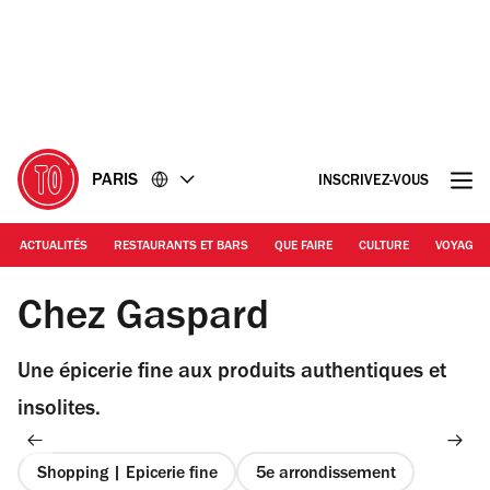
Accéder
Accéder
au
au
contenu
pied
de
page
PARIS
INSCRIVEZ-VOUS
ACTUALITÉS
RESTAURANTS ET BARS
QUE FAIRE
CULTURE
VOYAGE
© LA / TOP
Chez Gaspard
Une épicerie fine aux produits authentiques et
insolites.
Shopping | Epicerie fine
5e arrondissement