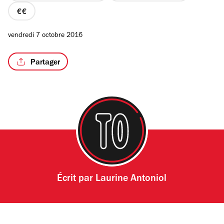
prix
2
vendredi 7 octobre 2016
sur
4
/6
Partager
Écrit par
Laurine Antoniol