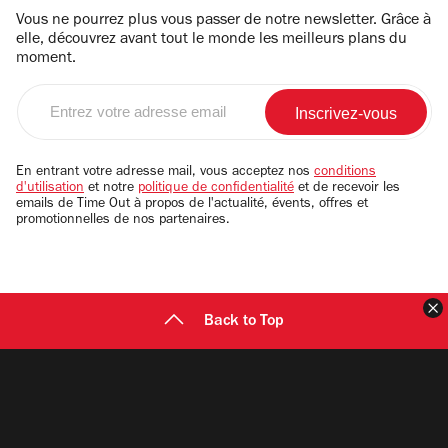
Vous ne pourrez plus vous passer de notre newsletter. Grâce à
elle, découvrez avant tout le monde les meilleurs plans du
moment.
Entrez
votre
adresse
email
En entrant votre adresse mail, vous acceptez nos
conditions
d'utilisation
et notre
politique de confidentialité
et de recevoir les
emails de Time Out à propos de l'actualité, évents, offres et
promotionnelles de nos partenaires.
F
Back to Top