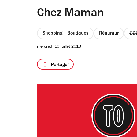
Chez Maman
Shopping | Boutiques
Réaumur
p
3
mercredi 10 juillet 2013
s
4
Partager