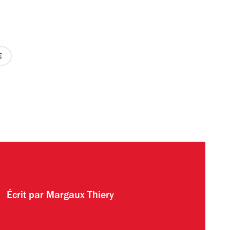
rix
ur
Écrit par
Margaux Thiery