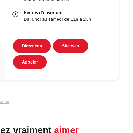
Métro : Etienne Marcel
Heures d'ouverture
Du lundi au samedi de 11h à 20h
Directions
Site web
Appeler
z ici
lez vraiment
aimer