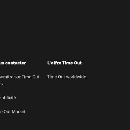
s contacter
L'offre Time Out
araitre sur Time Out
Time Out worldwide
is
publicité
e Out Market