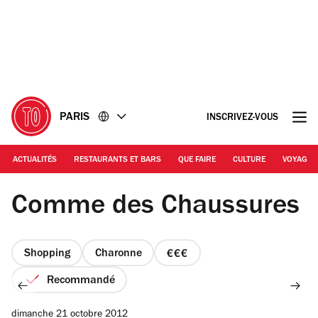
Accéder
Accéder
au
au
contenu
pied
de
page
PARIS
INSCRIVEZ-VOUS
ACTUALITÉS
RESTAURANTS ET BARS
QUE FAIRE
CULTURE
VOYAGE
© Barbara Chossis
Comme des Chaussures
Shopping
Charonne
prix
3
Recommandé
sur
4
dimanche 21 octobre 2012