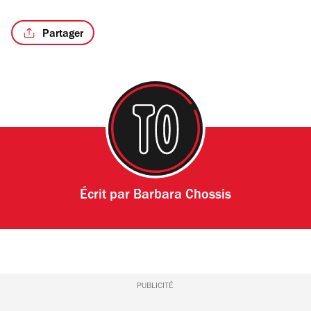
Partager
/6
Écrit par
Barbara Chossis
PUBLICITÉ