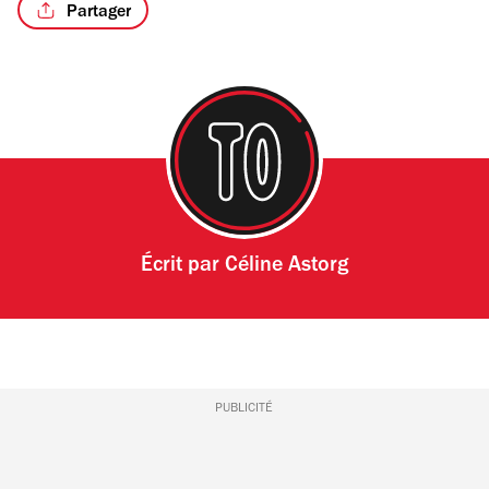
Partager
/3
Écrit par
Céline Astorg
PUBLICITÉ