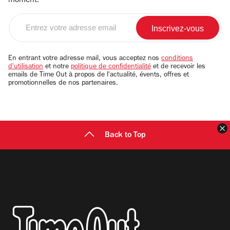
moment.
Entrez
votre
adresse
email
En entrant votre adresse mail, vous acceptez nos
conditions
d'utilisation
et notre
politique de confidentialité
et de recevoir les
emails de Time Out à propos de l'actualité, évents, offres et
promotionnelles de nos partenaires.
F
Back to Top