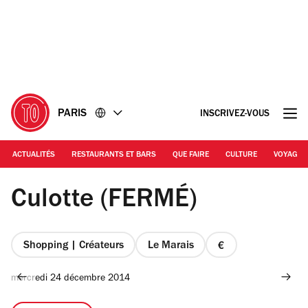
Accéder
Accéder
au
au
contenu
pied
de
page
PARIS
INSCRIVEZ-VOUS
ACTUALITÉS
RESTAURANTS ET BARS
QUE FAIRE
CULTURE
VOYAGE
© Céline Astorg
Culotte (FERMÉ)
Shopping | Créateurs
Le Marais
prix
1
mercredi 24 décembre 2014
sur
4