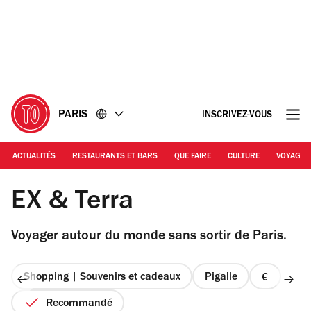
Accéder
Accéder
au
au
contenu
pied
de
page
PARIS
INSCRIVEZ-VOUS
ACTUALITÉS
RESTAURANTS ET BARS
QUE FAIRE
CULTURE
VOYAGE
© EP
EX & Terra
Voyager autour du monde sans sortir de Paris.
Shopping | Souvenirs et cadeaux
Pigalle
prix
1
Recommandé