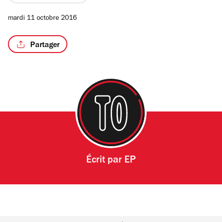
sur
4
mardi 11 octobre 2016
Partager
/6
Écrit par
EP