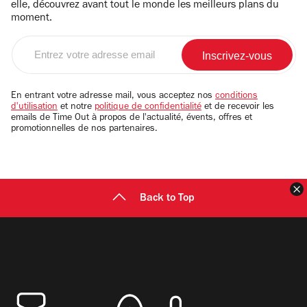
elle, découvrez avant tout le monde les meilleurs plans du
moment.
Entrez
votre
adresse
email
En entrant votre adresse mail, vous acceptez nos
conditions
d'utilisation
et notre
politique de confidentialité
et de recevoir les
emails de Time Out à propos de l'actualité, évents, offres et
promotionnelles de nos partenaires.
F
Back to Top