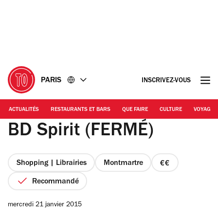
Accéder
Accéder
au
au
contenu
pied
de
page
PARIS
INSCRIVEZ-VOUS
ACTUALITÉS
RESTAURANTS ET BARS
QUE FAIRE
CULTURE
VOYAGE
BD Spirit (FERMÉ)
Shopping | Librairies
Montmartre
prix
2
Recommandé
sur
4
mercredi 21 janvier 2015